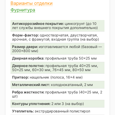
Варианты отделки
Фурнитура
Антикоррозийное покрытие:
цинкогрунт (до 10
лет службы внешнего покрытия дополнительно)
Форм-фактор:
одностворчатая, двустворчатая,
арочная, с фрамугой, входная группа (на выбор)
Размер двери:
изготавливается любой (базовый —
2000×800 мм)
Дверная коробка:
профильная труба 50×25 мм
Дверное полотно:
профильная труба 40×25 мм,
50×25 мм, 60×30 мм, 76×45 мм, 80×50 мм
Притвор:
нащельник (полоса, 16×4 мм)
Металлический лист:
холоднокатанный, 2 мм
Ребра жесткости:
профильная труба (40×25 мм, 2
шт)
Контуры уплотнения:
2 или 3 (на выбор)
Утеплитель:
экструдированный полистирол