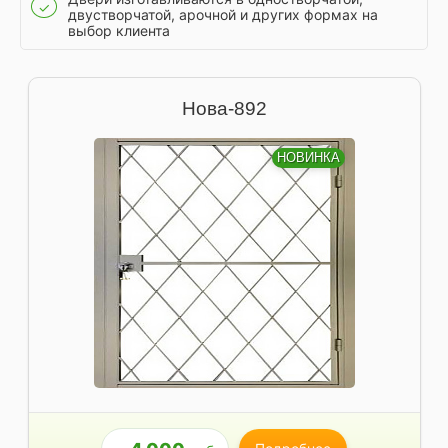
✓
двустворчатой, арочной и других формах на
выбор клиента
Нова-892
НОВИНКА