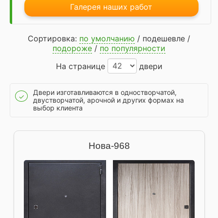
Галерея наших работ
Сортировка:
по умолчанию
/
подешевле
/
подороже
/
по популярности
На странице
двери
Двери изготавливаются в одностворчатой,
✓
двустворчатой, арочной и других формах на
выбор клиента
Нова-968