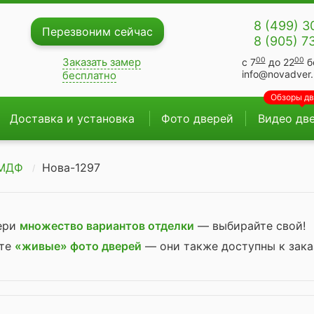
8 (499) 3
Перезвоним сейчас
8 (905) 7
00
00
Заказать замер
с 7
до 22
б
info@novadver.
бесплатно
Обзоры д
Доставка и установка
Фото дверей
Видео дв
 МДФ
Нова-1297
вери
множество вариантов отделки
— выбирайте свой!
ите
«живые» фото дверей
— они также доступны к зака