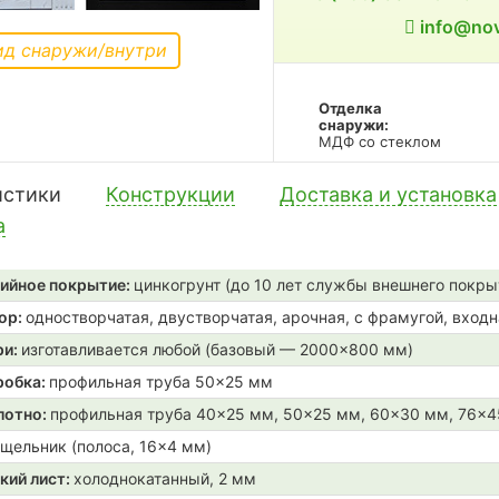
info@nov
ид снаружи/внутри
Отделка
снаружи:
МДФ со стеклом
истики
Конструкции
Доставка и установка
а
ийное покрытие:
цинкогрунт (до 10 лет службы внешнего покры
ор:
одностворчатая, двустворчатая, арочная, с фрамугой, входн
ри:
изготавливается любой (базовый — 2000×800 мм)
робка:
профильная труба 50×25 мм
лотно:
профильная труба 40×25 мм, 50×25 мм, 60×30 мм, 76×
щельник (полоса, 16×4 мм)
кий лист:
холоднокатанный, 2 мм