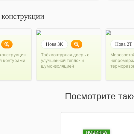
 конструкции
Нова 3К
Нова 2Т
конструкция
Трёхконтурная дверь с
Морозосто
я контурами
улучшенной тепло- и
непромерз
шумоизоляцией
терморазр
Посмотрите так
НОВИНКА