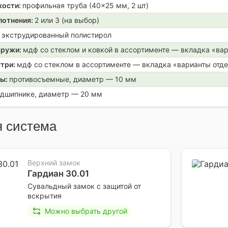
кости:
профильная труба (40×25 мм, 2 шт)
лотнения:
2 или 3 (на выбор)
:
экструдированный полистирол
аружи:
мдф со стеклом и ковкой в ассортименте — вкладка «ва
утри:
мдф со стеклом в ассортименте — вкладка «варианты отд
ры:
противосъемные, диаметр — 10 мм
одшипнике, диаметр — 20 мм
 система
Верхний замок
Гардиан 30.01
Сувальдный замок с защитой от
вскрытия
Можно выбрать другой