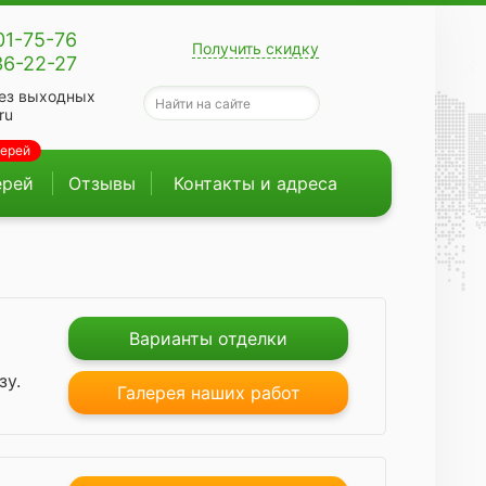
01-75-76
Получить скидку
36-22-27
ез выходных
ru
верей
ерей
Отзывы
Контакты и адреса
Варианты отделки
зу.
Галерея наших работ