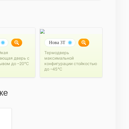
Нова 3Т
йкая
Термодверь
ающая дверь с
максимальной
ывом до –20°C
конфигурации стойкостью
до –45°C
же