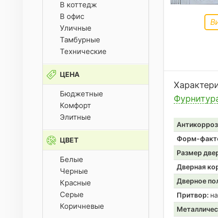
В коттедж
В офис
В
Уличные
Тамбурные
Технические
ЦЕНА
Характер
Бюджетные
Фурнитур
Комфорт
Элитные
Антикорроз
Форм-факт
ЦВЕТ
Размер две
Белые
Дверная ко
Черные
Дверное по
Красные
Серые
Притвор:
на
Коричневые
Металличес