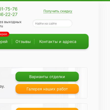
01-75-76
Получить скидку
36-22-27
ез выходных
ru
верей
ерей
Отзывы
Контакты и адреса
Варианты отделки
зу.
Галерея наших работ