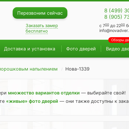
8 (499) 3
Перезвоним сейчас
8 (905) 7
00
00
Заказать замер
с 7
до 22
б
info@novadver.
бесплатно
Обзоры д
Доставка и установка
Фото дверей
Видео дв
 порошковым напылением
Нова-1339
вери
множество вариантов отделки
— выбирайте свой!
ите
«живые» фото дверей
— они также доступны к зака