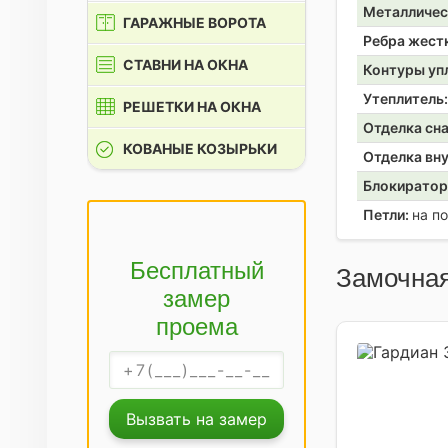
Металличес
ГАРАЖНЫЕ ВОРОТА
Ребра жест
СТАВНИ НА ОКНА
Контуры уп
Утеплитель
РЕШЕТКИ НА ОКНА
Отделка сн
КОВАНЫЕ КОЗЫРЬКИ
Отделка вн
Блокирато
Петли:
на п
Бесплатный
Замочная
замер
проема
Вызвать на замер