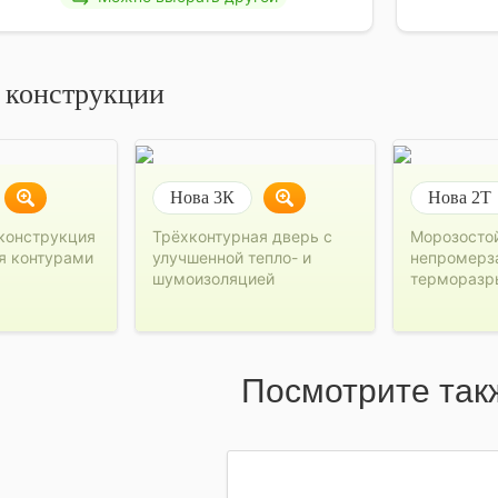
 конструкции
Нова 3К
Нова 2Т
конструкция
Трёхконтурная дверь с
Морозосто
я контурами
улучшенной тепло- и
непромерз
шумоизоляцией
терморазр
Посмотрите так