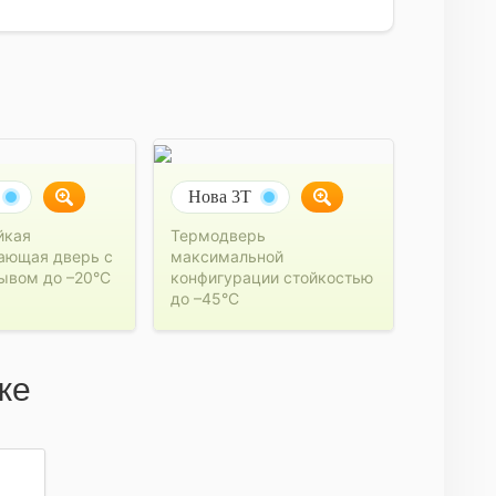
Нова 3Т
йкая
Термодверь
ающая дверь с
максимальной
ывом до –20°C
конфигурации стойкостью
до –45°C
же