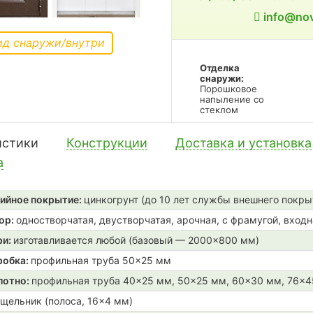
info@nov
ид снаружи/внутри
Отделка
снаружи:
Порошковое
напыление со
стеклом
истики
Конструкции
Доставка и установка
а
ийное покрытие:
цинкогрунт (до 10 лет службы внешнего покры
ор:
одностворчатая, двустворчатая, арочная, с фрамугой, входн
ри:
изготавливается любой (базовый — 2000×800 мм)
робка:
профильная труба 50×25 мм
лотно:
профильная труба 40×25 мм, 50×25 мм, 60×30 мм, 76×
щельник (полоса, 16×4 мм)