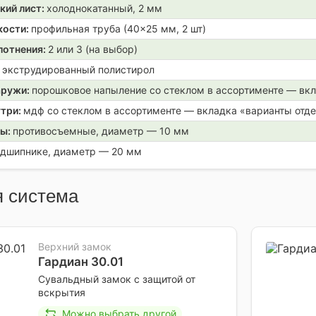
кий лист:
холоднокатанный, 2 мм
кости:
профильная труба (40×25 мм, 2 шт)
лотнения:
2 или 3 (на выбор)
:
экструдированный полистирол
аружи:
порошковое напыление со стеклом в ассортименте — вкл
утри:
мдф со стеклом в ассортименте — вкладка «варианты отд
ры:
противосъемные, диаметр — 10 мм
одшипнике, диаметр — 20 мм
 система
Верхний замок
Гардиан 30.01
Сувальдный замок с защитой от
вскрытия
Можно выбрать другой