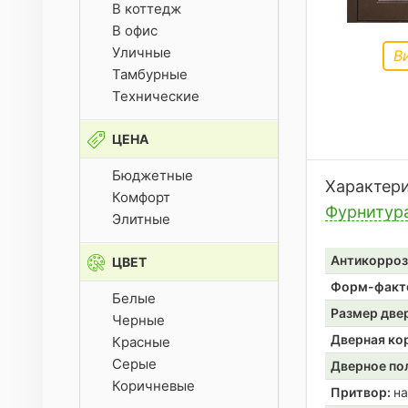
В коттедж
В офис
Уличные
В
Тамбурные
Технические
ЦЕНА
Бюджетные
Характер
Комфорт
Фурнитур
Элитные
Антикорроз
ЦВЕТ
Форм-факт
Белые
Размер две
Черные
Дверная ко
Красные
Серые
Дверное по
Коричневые
Притвор:
на