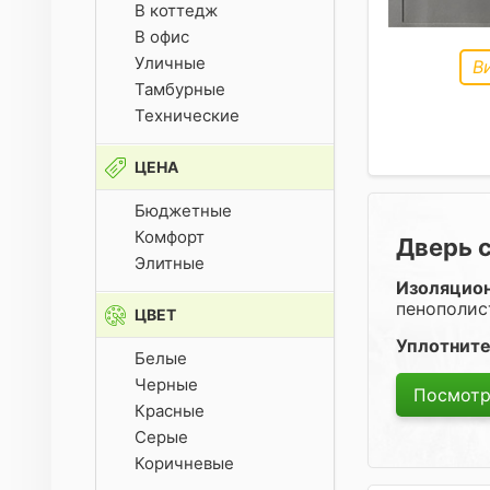
В коттедж
В офис
Уличные
В
Тамбурные
Технические
ЦЕНА
Бюджетные
Комфорт
Дверь 
Элитные
Изоляцио
пенополис
ЦВЕТ
Уплотните
Белые
Черные
Посмотр
Красные
Серые
Коричневые