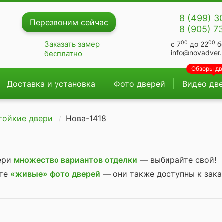
8 (499) 3
Перезвоним сейчас
8 (905) 7
00
00
Заказать замер
с 7
до 22
б
info@novadver.
бесплатно
Обзоры д
Доставка и установка
Фото дверей
Видео дв
тойкие двери
Нова-1418
вери
множество вариантов отделки
— выбирайте свой!
ите
«живые» фото дверей
— они также доступны к зака