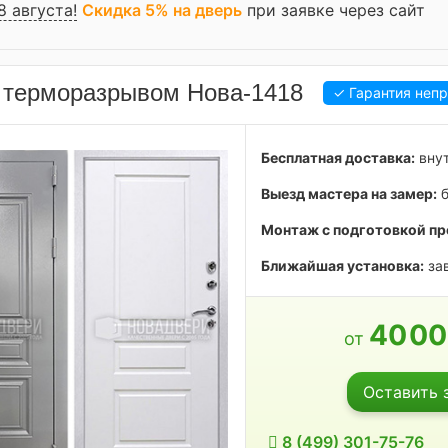
8 августа!
Скидка 5% на дверь
при заявке через сайт
 терморазрывом Нова-1418
✓ Гарантия неп
Бесплатная доставка:
внут
Выезд мастера на замер:
б
Монтаж с подготовкой пр
Ближайшая установка:
зав
40
0
от
Оставить 
8 (499) 301-75-76