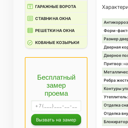
ГАРАЖНЫЕ ВОРОТА
Характер
СТАВНИ НА ОКНА
Антикорроз
РЕШЕТКИ НА ОКНА
Форм-факт
Размер две
КОВАНЫЕ КОЗЫРЬКИ
Дверная ко
Дверное по
Притвор:
на
Металличес
Бесплатный
Ребра жест
замер
Контуры уп
проема
Утеплитель
Отделка сн
Отделка вн
Вызвать на замер
Блокирато