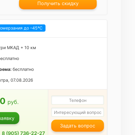
Получить скидку
ромерзания до
–45ºC
ри МКАД + 10 км
есплатно
оема:
бесплатно
тра, 07.08.2026
00
руб.
заявку
Задать вопрос
8 (905) 736-22-27