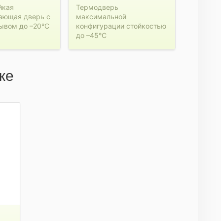
йкая
Термодверь
ающая дверь с
максимальной
ывом до –20°C
конфигурации стойкостью
до –45°C
же