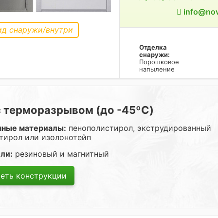
info@nov
ид снаружи/внутри
Отделка
снаружи:
Порошковое
напыление
с терморазрывом (до -45ºC)
нные материалы:
пенополистирол, экструдированный
тирол или изолонотейп
ли:
резиновый и магнитный
еть конструкции