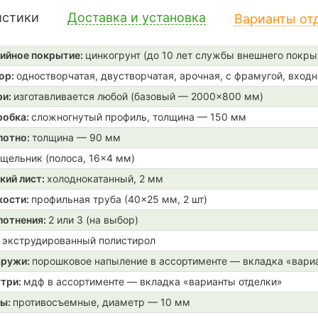
истики
Доставка и установка
Варианты от
ийное покрытие:
цинкогрунт (до 10 лет службы внешнего покры
ор:
одностворчатая, двустворчатая, арочная, с фрамугой, входн
ри:
изготавливается любой (базовый — 2000×800 мм)
робка:
сложногнутый профиль, толщина — 150 мм
лотно:
толщина — 90 мм
щельник (полоса, 16×4 мм)
кий лист:
холоднокатанный, 2 мм
кости:
профильная труба (40×25 мм, 2 шт)
лотнения:
2 или 3 (на выбор)
:
экструдированный полистирол
аружи:
порошковое напыление в ассортименте — вкладка «вари
утри:
мдф в ассортименте — вкладка «варианты отделки»
ры:
противосъемные, диаметр — 10 мм