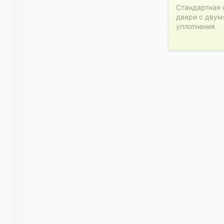
Стандартная 
двери с двум
уплотнения