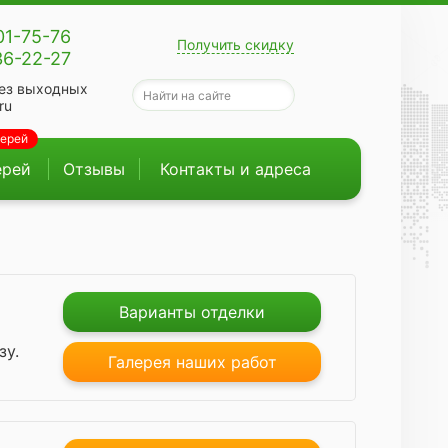
01-75-76
Получить скидку
36-22-27
ез выходных
ru
верей
ерей
Отзывы
Контакты и адреса
Варианты отделки
зу.
Галерея наших работ