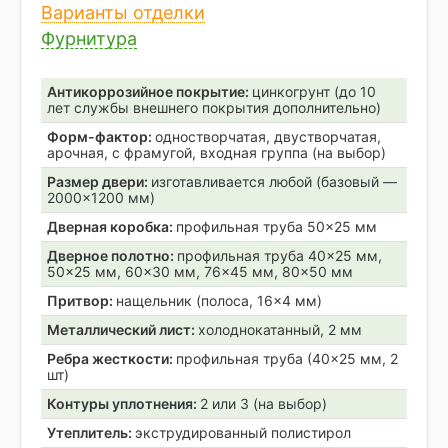
Варианты отделки
Фурнитура
Антикоррозийное покрытие:
цинкогрунт (до 10
лет службы внешнего покрытия дополнительно)
Форм-фактор:
одностворчатая, двустворчатая,
арочная, с фрамугой, входная группа (на выбор)
Размер двери:
изготавливается любой (базовый —
2000×1200 мм)
Дверная коробка:
профильная труба 50×25 мм
Дверное полотно:
профильная труба 40×25 мм,
50×25 мм, 60×30 мм, 76×45 мм, 80×50 мм
Притвор:
нащельник (полоса, 16×4 мм)
Металлический лист:
холоднокатанный, 2 мм
Ребра жесткости:
профильная труба (40×25 мм, 2
шт)
Контуры уплотнения:
2 или 3 (на выбор)
Утеплитель:
экструдированный полистирол