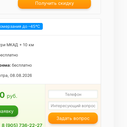
Получить скидку
ромерзания до
–45ºC
ри МКАД + 10 км
есплатно
оема:
бесплатно
тра, 08.08.2026
00
руб.
заявку
Задать вопрос
8 (905) 736-22-27