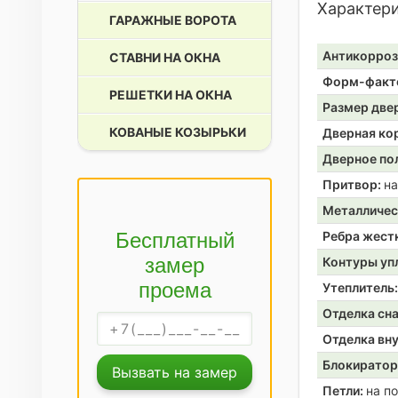
Характер
ГАРАЖНЫЕ ВОРОТА
Антикорроз
СТАВНИ НА ОКНА
Форм-факт
РЕШЕТКИ НА ОКНА
Размер две
КОВАНЫЕ КОЗЫРЬКИ
Дверная ко
Дверное по
Притвор:
на
Металличес
Бесплатный
Ребра жест
замер
Контуры уп
проема
Утеплитель
Отделка сн
Отделка вн
Блокирато
Вызвать на замер
Петли:
на п