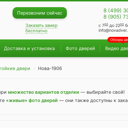
8 (499) 3
Перезвоним сейчас
8 (905) 7
00
00
Заказать замер
с 7
до 22
б
info@novadver.
бесплатно
Обзоры д
Доставка и установка
Фото дверей
Видео дв
тойкие двери
Нова-1906
вери
множество вариантов отделки
— выбирайте свой!
ите
«живые» фото дверей
— они также доступны к зака