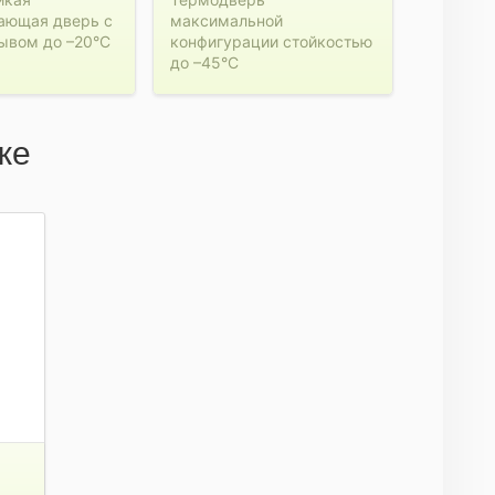
ающая дверь с
максимальной
ывом до –20°C
конфигурации стойкостью
до –45°C
же