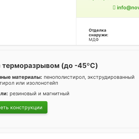
info@nov
Отделка
снаружи:
МДФ
с терморазрывом (до -45ºC)
нные материалы:
пенополистирол, экструдированный
тирол или изолонотейп
ли:
резиновый и магнитный
еть конструкции