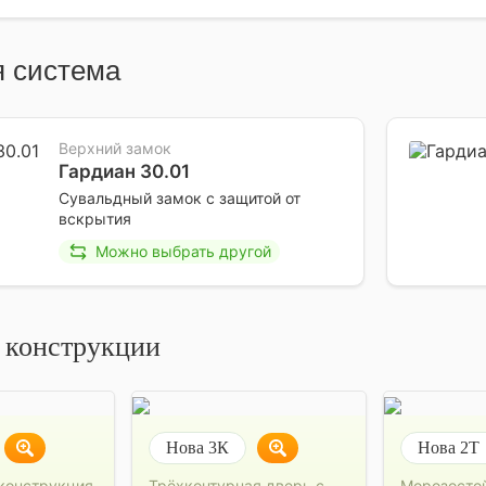
 система
Верхний замок
Гардиан 30.01
Сувальдный замок с защитой от
вскрытия
Можно выбрать другой
 конструкции
Нова 3К
Нова 2Т
конструкция
Трёхконтурная дверь с
Морозосто