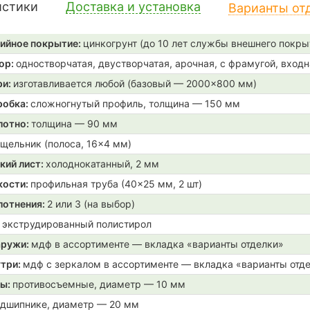
истики
Доставка и установка
Варианты от
ийное покрытие:
цинкогрунт (до 10 лет службы внешнего покры
ор:
одностворчатая, двустворчатая, арочная, с фрамугой, входн
ри:
изготавливается любой (базовый — 2000×800 мм)
робка:
сложногнутый профиль, толщина — 150 мм
лотно:
толщина — 90 мм
щельник (полоса, 16×4 мм)
кий лист:
холоднокатанный, 2 мм
кости:
профильная труба (40×25 мм, 2 шт)
лотнения:
2 или 3 (на выбор)
:
экструдированный полистирол
аружи:
мдф в ассортименте — вкладка «варианты отделки»
утри:
мдф с зеркалом в ассортименте — вкладка «варианты отд
ры:
противосъемные, диаметр — 10 мм
одшипнике, диаметр — 20 мм