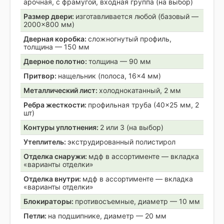
арочная, с фрамугой, входная группа (на выбор)
Размер двери:
изготавливается любой (базовый —
2000×800 мм)
Дверная коробка:
сложногнутый профиль,
толщина — 150 мм
Дверное полотно:
толщина — 90 мм
Притвор:
нащельник (полоса, 16×4 мм)
Металлический лист:
холоднокатанный, 2 мм
Ребра жесткости:
профильная труба (40×25 мм, 2
шт)
Контуры уплотнения:
2 или 3 (на выбор)
Утеплитель:
экструдированный полистирол
Отделка снаружи:
мдф в ассортименте — вкладка
«варианты отделки»
Отделка внутри:
мдф в ассортименте — вкладка
«варианты отделки»
Блокираторы:
противосъемные, диаметр — 10 мм
Петли:
на подшипнике, диаметр — 20 мм