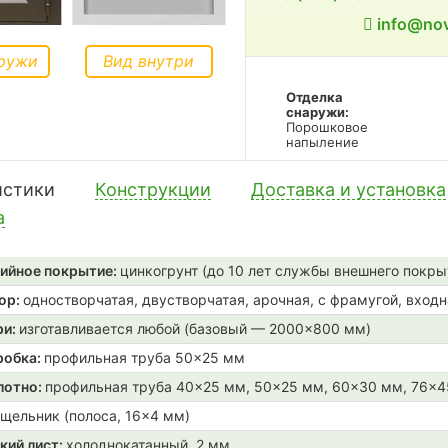
info@nov
ружи
Вид внутри
Отделка
снаружи:
Порошковое
напыление
истики
Конструкции
Доставка и установка
а
ийное покрытие:
цинкогрунт (до 10 лет службы внешнего покры
ор:
одностворчатая, двустворчатая, арочная, с фрамугой, входн
ри:
изготавливается любой (базовый — 2000×800 мм)
робка:
профильная труба 50×25 мм
лотно:
профильная труба 40×25 мм, 50×25 мм, 60×30 мм, 76×
щельник (полоса, 16×4 мм)
кий лист:
холоднокатанный, 2 мм