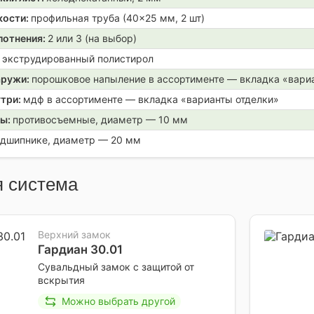
кости:
профильная труба (40×25 мм, 2 шт)
лотнения:
2 или 3 (на выбор)
:
экструдированный полистирол
аружи:
порошковое напыление в ассортименте — вкладка «вари
утри:
мдф в ассортименте — вкладка «варианты отделки»
ры:
противосъемные, диаметр — 10 мм
одшипнике, диаметр — 20 мм
 система
Верхний замок
Гардиан 30.01
Сувальдный замок с защитой от
вскрытия
Можно выбрать другой