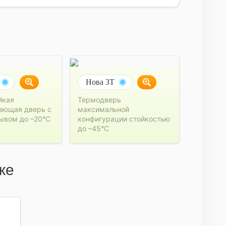
Нова 3Т
йкая
Термодверь
ающая дверь с
максимальной
ывом до –20°C
конфигурации стойкостью
до –45°C
же