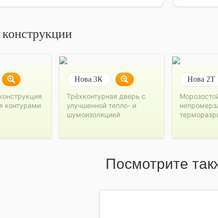
 конструкции
Нова 3К
Нова 2Т
конструкция
Трёхконтурная дверь с
Морозосто
я контурами
улучшенной тепло- и
непромерз
шумоизоляцией
терморазр
Посмотрите так