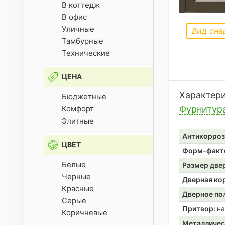
В коттедж
В офис
Уличные
Вид сна
Тамбурные
Технические
ЦЕНА
Характер
Бюджетные
Комфорт
Фурнитур
Элитные
Антикорроз
ЦВЕТ
Форм-факт
Белые
Размер две
Черные
Дверная ко
Красные
Дверное по
Серые
Притвор:
на
Коричневые
Металличес