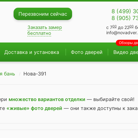
8 (499) 3
Перезвоним сейчас
8 (905) 7
00
00
Заказать замер
с 7
до 22
б
info@novadver.
бесплатно
Обзоры д
Доставка и установка
Фото дверей
Видео дв
я бань
Нова-391
вери
множество вариантов отделки
— выбирайте свой!
ите
«живые» фото дверей
— они также доступны к зака