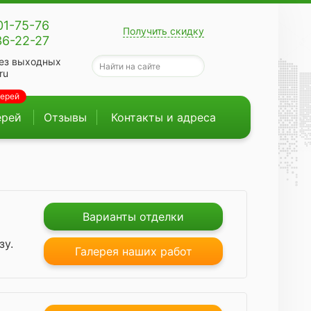
01-75-76
Получить скидку
36-22-27
ез выходных
ru
верей
ерей
Отзывы
Контакты и адреса
Варианты отделки
зу.
Галерея наших работ