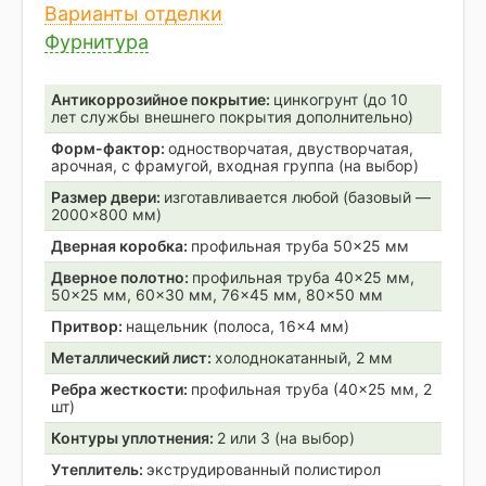
Варианты отделки
Фурнитура
Антикоррозийное покрытие:
цинкогрунт (до 10
лет службы внешнего покрытия дополнительно)
Форм-фактор:
одностворчатая, двустворчатая,
арочная, с фрамугой, входная группа (на выбор)
Размер двери:
изготавливается любой (базовый —
2000×800 мм)
Дверная коробка:
профильная труба 50×25 мм
Дверное полотно:
профильная труба 40×25 мм,
50×25 мм, 60×30 мм, 76×45 мм, 80×50 мм
Притвор:
нащельник (полоса, 16×4 мм)
Металлический лист:
холоднокатанный, 2 мм
Ребра жесткости:
профильная труба (40×25 мм, 2
шт)
Контуры уплотнения:
2 или 3 (на выбор)
Утеплитель:
экструдированный полистирол