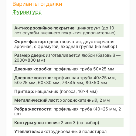
Варианты отделки
Фурнитура
Антикоррозийное покрытие:
цинкогрунт (до 10
лет службы внешнего покрытия дополнительно)
Форм-фактор:
одностворчатая, двустворчатая,
арочная, с фрамугой, входная группа (на выбор)
Размер двери:
изготавливается любой (базовый —
2000×800 мм)
Дверная коробка:
профильная труба 50×25 мм
Дверное полотно:
профильная труба 40×25 мм,
50×25 мм, 60×30 мм, 76×45 мм, 80×50 мм
Притвор:
нащельник (полоса, 16×4 мм)
Металлический лист:
холоднокатанный, 2 мм
Ребра жесткости:
профильная труба (40×25 мм, 2
шт)
Контуры уплотнения:
2 или 3 (на выбор)
Утеплитель:
экструдированный полистирол