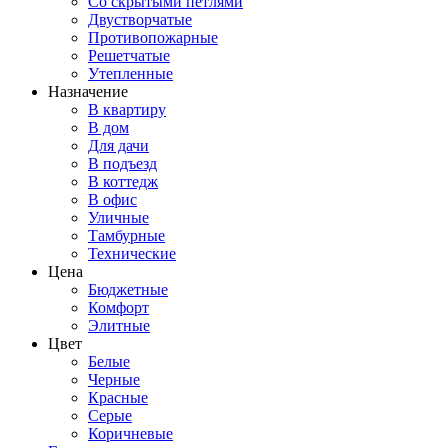
Со скрытыми петлями
Двустворчатые
Противопожарные
Решетчатые
Утепленные
Назначение
В квартиру
В дом
Для дачи
В подъезд
В коттедж
В офис
Уличные
Тамбурные
Технические
Цена
Бюджетные
Комфорт
Элитные
Цвет
Белые
Черные
Красные
Серые
Коричневые