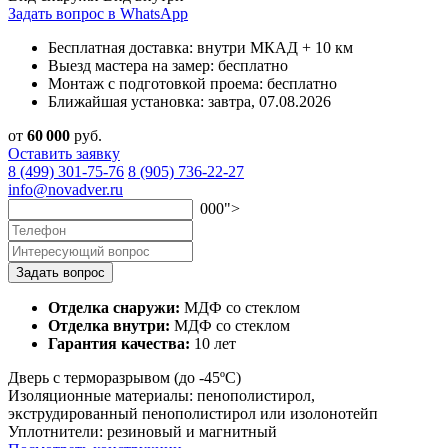
Задать вопрос в WhatsApp
Бесплатная доставка:
внутри МКАД + 10 км
Выезд мастера на замер:
бесплатно
Монтаж с подготовкой проема:
бесплатно
Ближайшая установка:
завтра, 07.08.2026
от
60
000
руб.
Оставить заявку
8 (499) 301-75-76
8 (905) 736-22-27
info@novadver.ru
000">
Задать вопрос
Отделка снаружи:
МДФ со стеклом
Отделка внутри:
МДФ со стеклом
Гарантия качества:
10 лет
Дверь с терморазрывом (до -45ºC)
Изоляционные материалы:
пенополистирол,
экструдированный пенополистирол или изолонотейп
Уплотнители:
резиновый и магнитный