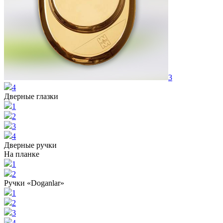
3
4
Дверные глазки
1
2
3
4
Дверные ручки
На планке
1
2
Ручки «Doganlar»
1
2
3
4