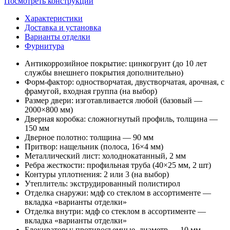
Посмотреть конструкции
Характеристики
Доставка и установка
Варианты отделки
Фурнитура
Антикоррозийное покрытие:
цинкогрунт (до 10 лет
службы внешнего покрытия дополнительно)
Форм-фактор:
одностворчатая, двустворчатая, арочная, с
фрамугой, входная группа (на выбор)
Размер двери:
изготавливается любой (базовый —
2000×800 мм)
Дверная коробка:
сложногнутый профиль, толщина —
150 мм
Дверное полотно:
толщина — 90 мм
Притвор:
нащельник (полоса, 16×4 мм)
Металлический лист:
холоднокатанный, 2 мм
Ребра жесткости:
профильная труба (40×25 мм, 2 шт)
Контуры уплотнения:
2 или 3 (на выбор)
Утеплитель:
экструдированный полистирол
Отделка снаружи:
мдф со стеклом в ассортименте —
вкладка «варианты отделки»
Отделка внутри:
мдф со стеклом в ассортименте —
вкладка «варианты отделки»
Блокираторы:
противосъемные, диаметр — 10 мм