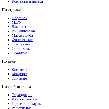
Контакты и адреса
По отделке
Порошок
МДФ
Ламинат
Винилискожа
Массив дуба
Филенчатые
С зеркалом
Со стеклом
С ковкой
По цене
Бюджетные
Комфорт
Элитные
По особенностям
Термодвери
Двустворчатые
Противопожарные
Решетчатые