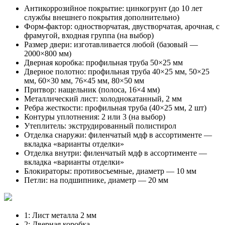
Антикоррозийное покрытие:
цинкогрунт (до 10 лет
службы внешнего покрытия дополнительно)
Форм-фактор:
одностворчатая, двустворчатая, арочная, с
фрамугой, входная группа (на выбор)
Размер двери:
изготавливается любой (базовый —
2000×800 мм)
Дверная коробка:
профильная труба 50×25 мм
Дверное полотно:
профильная труба 40×25 мм, 50×25
мм, 60×30 мм, 76×45 мм, 80×50 мм
Притвор:
нащельник (полоса, 16×4 мм)
Металлический лист:
холоднокатанный, 2 мм
Ребра жесткости:
профильная труба (40×25 мм, 2 шт)
Контуры уплотнения:
2 или 3 (на выбор)
Утеплитель:
экструдированный полистирол
Отделка снаружи:
филенчатый мдф в ассортименте —
вкладка «варианты отделки»
Отделка внутри:
филенчатый мдф в ассортименте —
вкладка «варианты отделки»
Блокираторы:
противосъемные, диаметр — 10 мм
Петли:
на подшипнике, диаметр — 20 мм
1:
Лист металла 2 мм
2:
Дверная коробка