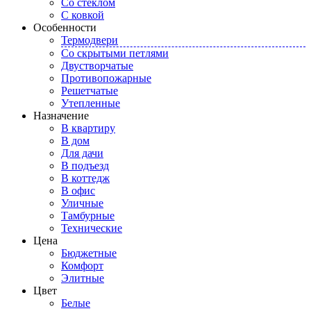
Со стеклом
С ковкой
Особенности
Термодвери
Со скрытыми петлями
Двустворчатые
Противопожарные
Решетчатые
Утепленные
Назначение
В квартиру
В дом
Для дачи
В подъезд
В коттедж
В офис
Уличные
Тамбурные
Технические
Цена
Бюджетные
Комфорт
Элитные
Цвет
Белые