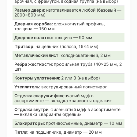
арочная, с фрамугой, входная группа (на выбор)
Размер двери:
изготавливается любой (базовый —
2000×800 мм)
Дверная коробка:
сложногнутый профиль,
толщина — 150 мм
Дверное полотно:
толщина — 90 мм
Притвор:
нащельник (полоса, 16×4 мм)
Металлический лист:
холоднокатанный, 2 мм
Ребра жесткости:
профильная труба (40×25 мм, 2
шт)
Контуры уплотнения:
2 или 3 (на выбор)
Утеплитель:
экструдированный полистирол
Отделка снаружи:
филенчатый мдф в
ассортименте — вкладка «варианты отделки»
Отделка внутри:
филенчатый мдф в ассортименте
— вкладка «варианты отделки»
Блокираторы:
противосъемные, диаметр — 10 мм
Петли:
на подшипнике, диаметр — 20 мм