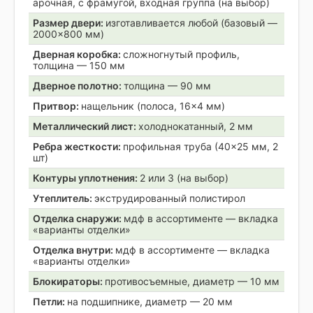
арочная, с фрамугой, входная группа (на выбор)
Размер двери:
изготавливается любой (базовый —
2000×800 мм)
Дверная коробка:
сложногнутый профиль,
толщина — 150 мм
Дверное полотно:
толщина — 90 мм
Притвор:
нащельник (полоса, 16×4 мм)
Металлический лист:
холоднокатанный, 2 мм
Ребра жесткости:
профильная труба (40×25 мм, 2
шт)
Контуры уплотнения:
2 или 3 (на выбор)
Утеплитель:
экструдированный полистирол
Отделка снаружи:
мдф в ассортименте — вкладка
«варианты отделки»
Отделка внутри:
мдф в ассортименте — вкладка
«варианты отделки»
Блокираторы:
противосъемные, диаметр — 10 мм
Петли:
на подшипнике, диаметр — 20 мм