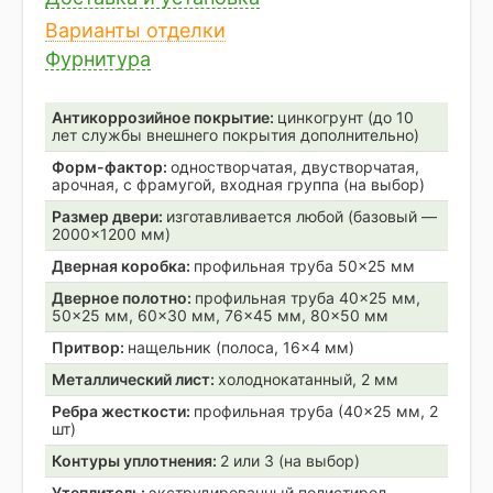
Варианты отделки
Фурнитура
Антикоррозийное покрытие:
цинкогрунт (до 10
лет службы внешнего покрытия дополнительно)
Форм-фактор:
одностворчатая, двустворчатая,
арочная, с фрамугой, входная группа (на выбор)
Размер двери:
изготавливается любой (базовый —
2000×1200 мм)
Дверная коробка:
профильная труба 50×25 мм
Дверное полотно:
профильная труба 40×25 мм,
50×25 мм, 60×30 мм, 76×45 мм, 80×50 мм
Притвор:
нащельник (полоса, 16×4 мм)
Металлический лист:
холоднокатанный, 2 мм
Ребра жесткости:
профильная труба (40×25 мм, 2
шт)
Контуры уплотнения:
2 или 3 (на выбор)
Утеплитель:
экструдированный полистирол