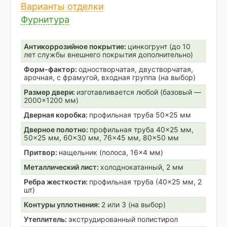
Варианты отделки
Фурнитура
Антикоррозийное покрытие:
цинкогрунт (до 10
лет службы внешнего покрытия дополнительно)
Форм-фактор:
одностворчатая, двустворчатая,
арочная, с фрамугой, входная группа (на выбор)
Размер двери:
изготавливается любой (базовый —
2000×1200 мм)
Дверная коробка:
профильная труба 50×25 мм
Дверное полотно:
профильная труба 40×25 мм,
50×25 мм, 60×30 мм, 76×45 мм, 80×50 мм
Притвор:
нащельник (полоса, 16×4 мм)
Металлический лист:
холоднокатанный, 2 мм
Ребра жесткости:
профильная труба (40×25 мм, 2
шт)
Контуры уплотнения:
2 или 3 (на выбор)
Утеплитель:
экструдированный полистирол