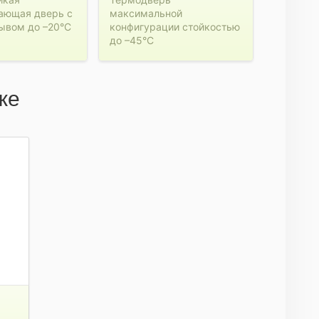
ающая дверь с
максимальной
ывом до –20°C
конфигурации стойкостью
до –45°C
же