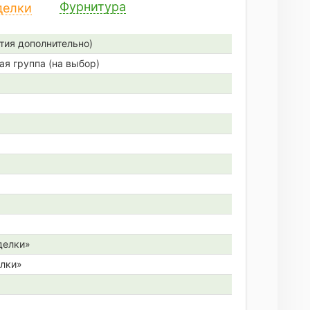
Фурнитура
делки
тия дополнительно)
ая группа (на выбор)
делки»
елки»