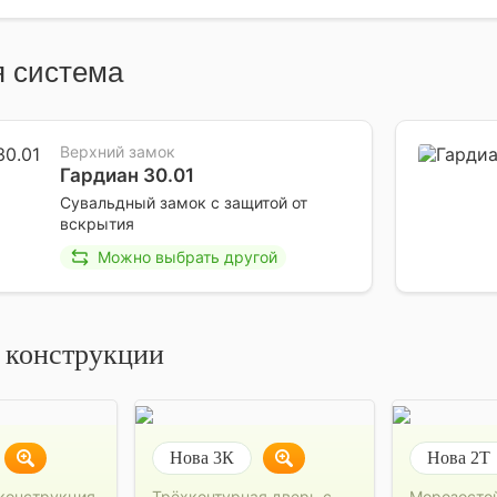
 система
Верхний замок
Гардиан 30.01
Сувальдный замок с защитой от
вскрытия
Можно выбрать другой
 конструкции
Нова 3К
Нова 2Т
конструкция
Трёхконтурная дверь с
Морозосто