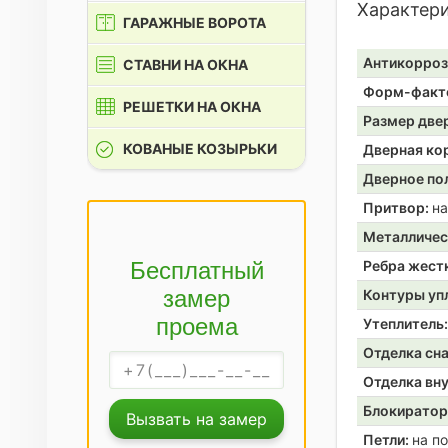
Характер
ГАРАЖНЫЕ ВОРОТА
Антикорроз
СТАВНИ НА ОКНА
Форм-факт
РЕШЕТКИ НА ОКНА
Размер две
КОВАНЫЕ КОЗЫРЬКИ
Дверная ко
Дверное по
Притвор:
на
Металличес
Бесплатный
Ребра жест
замер
Контуры уп
проема
Утеплитель
Отделка сн
Отделка вн
Блокирато
Вызвать на замер
Петли:
на п