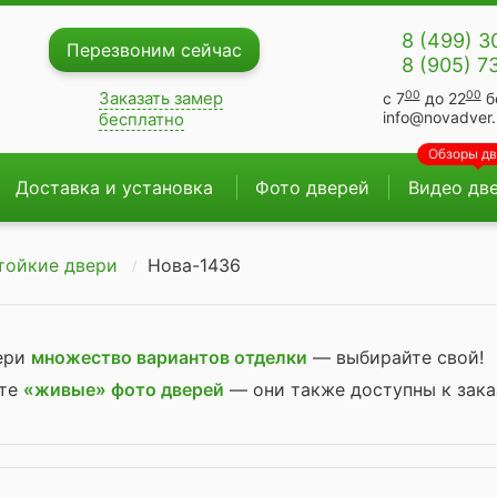
8 (499) 3
Перезвоним сейчас
8 (905) 7
00
00
Заказать замер
с 7
до 22
б
info@novadver.
бесплатно
Обзоры д
Доставка и установка
Фото дверей
Видео дв
тойкие двери
Нова-1436
вери
множество вариантов отделки
— выбирайте свой!
ите
«живые» фото дверей
— они также доступны к зака