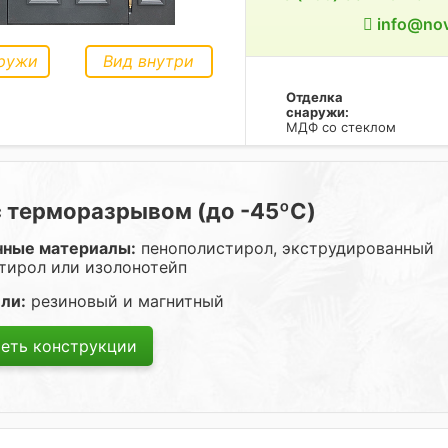
info@nov
ружи
Вид внутри
Отделка
снаружи:
МДФ со стеклом
с терморазрывом (до -45ºC)
нные материалы:
пенополистирол, экструдированный
тирол или изолонотейп
ли:
резиновый и магнитный
еть конструкции