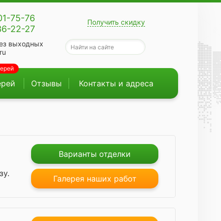
01-75-76
Получить скидку
36-22-27
ез выходных
ru
верей
ерей
Отзывы
Контакты и адреса
Варианты отделки
зу.
Галерея наших работ