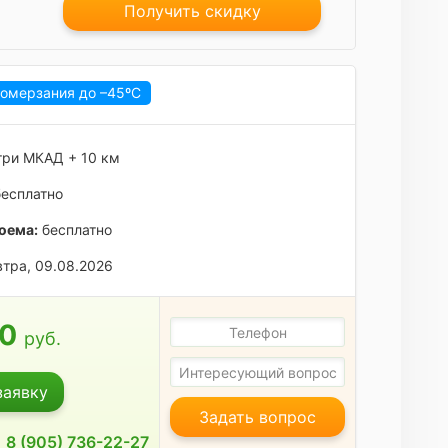
Получить скидку
ромерзания до
–45ºC
ри МКАД + 10 км
есплатно
оема:
бесплатно
тра, 09.08.2026
00
руб.
заявку
Задать вопрос
8 (905) 736-22-27