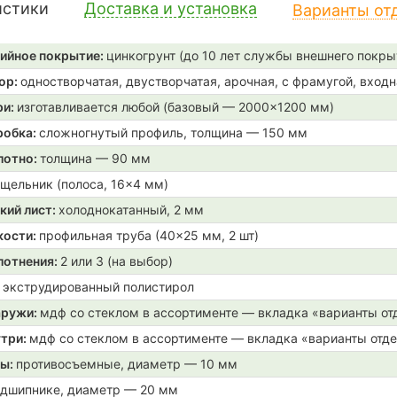
истики
Доставка и установка
Варианты от
ийное покрытие:
цинкогрунт (до 10 лет службы внешнего покры
ор:
одностворчатая, двустворчатая, арочная, с фрамугой, входн
ри:
изготавливается любой (базовый — 2000×1200 мм)
робка:
сложногнутый профиль, толщина — 150 мм
лотно:
толщина — 90 мм
щельник (полоса, 16×4 мм)
кий лист:
холоднокатанный, 2 мм
кости:
профильная труба (40×25 мм, 2 шт)
лотнения:
2 или 3 (на выбор)
:
экструдированный полистирол
аружи:
мдф со стеклом в ассортименте — вкладка «варианты от
утри:
мдф со стеклом в ассортименте — вкладка «варианты отд
ры:
противосъемные, диаметр — 10 мм
одшипнике, диаметр — 20 мм