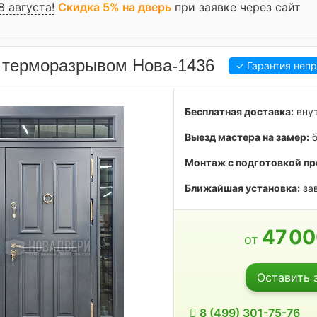
8 августа!
Скидка 5% на дверь
при заявке через сайт
 терморазрывом Нова-1436
✓ Гарантия неп
Бесплатная доставка:
внут
Выезд мастера на замер:
б
Монтаж с подготовкой пр
Ближайшая установка:
зав
47
0
от
Оставить 
8 (499) 301-75-76