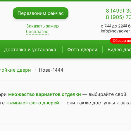
8 (499) 3
Перезвоним сейчас
8 (905) 7
00
00
Заказать замер
с 7
до 22
б
info@novadver.
бесплатно
Обзоры д
Доставка и установка
Фото дверей
Видео дв
тойкие двери
Нова-1444
вери
множество вариантов отделки
— выбирайте свой!
ите
«живые» фото дверей
— они также доступны к зака