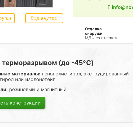
info@nov
ружи
Вид внутри
Отделка
снаружи:
МДФ со стеклом
с терморазрывом (до -45ºC)
нные материалы:
пенополистирол, экструдированный
тирол или изолонотейп
ли:
резиновый и магнитный
еть конструкции