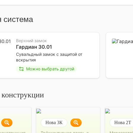
 система
Верхний замок
Гардиан 30.01
Сувальдный замок с защитой от
вскрытия
Можно выбрать другой
 конструкции
Нова 3К
Нова 2Т
конструкция
Трёхконтурная дверь с
Морозосто