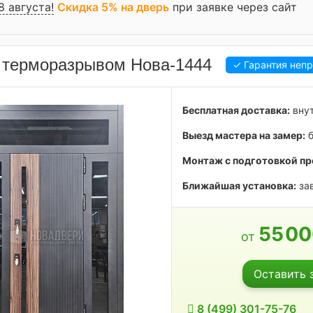
8 августа!
Скидка 5% на дверь
при заявке через сайт
 терморазрывом Нова-1444
✓ Гарантия неп
Бесплатная доставка:
внут
Выезд мастера на замер:
б
Монтаж с подготовкой пр
Ближайшая установка:
зав
55
0
от
Оставить 
8 (499) 301-75-76