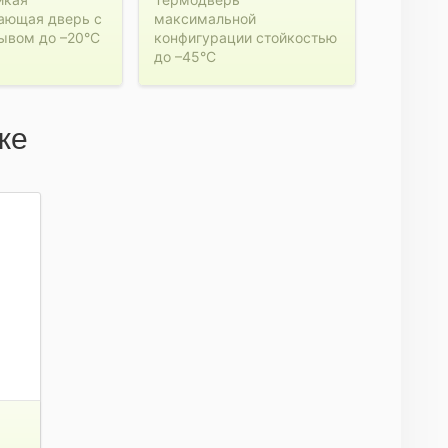
ающая дверь с
максимальной
ывом до –20°C
конфигурации стойкостью
до –45°C
же