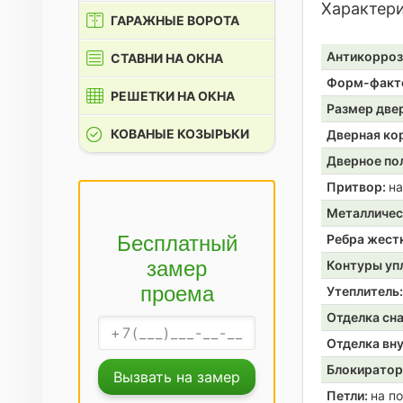
Характер
ГАРАЖНЫЕ ВОРОТА
Антикорроз
СТАВНИ НА ОКНА
Форм-факт
РЕШЕТКИ НА ОКНА
Размер две
КОВАНЫЕ КОЗЫРЬКИ
Дверная ко
Дверное по
Притвор:
на
Металличес
Бесплатный
Ребра жест
замер
Контуры уп
проема
Утеплитель
Отделка сн
Отделка вн
Блокирато
Вызвать на замер
Петли:
на п