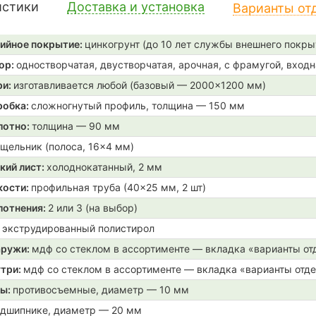
истики
Доставка и установка
Варианты от
ийное покрытие:
цинкогрунт (до 10 лет службы внешнего покры
ор:
одностворчатая, двустворчатая, арочная, с фрамугой, входн
ри:
изготавливается любой (базовый — 2000×1200 мм)
робка:
сложногнутый профиль, толщина — 150 мм
лотно:
толщина — 90 мм
щельник (полоса, 16×4 мм)
кий лист:
холоднокатанный, 2 мм
кости:
профильная труба (40×25 мм, 2 шт)
лотнения:
2 или 3 (на выбор)
:
экструдированный полистирол
аружи:
мдф со стеклом в ассортименте — вкладка «варианты от
утри:
мдф со стеклом в ассортименте — вкладка «варианты отд
ры:
противосъемные, диаметр — 10 мм
одшипнике, диаметр — 20 мм