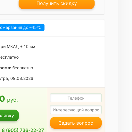
Получить скидку
ромерзания до
–45ºC
ри МКАД + 10 км
есплатно
оема:
бесплатно
тра, 09.08.2026
00
руб.
заявку
Задать вопрос
8 (905) 736-22-27