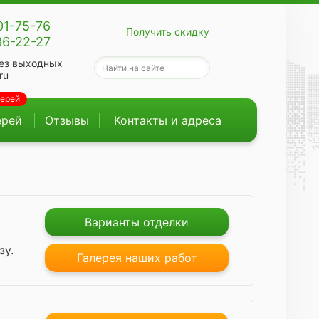
01-75-76
Получить скидку
36-22-27
ез выходных
ru
верей
ерей
Отзывы
Контакты и адреса
Варианты отделки
зу.
Галерея наших работ