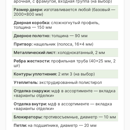
арочная, с фрамугой, входная группа (на выбор)
Размер двери:
изготавливается любой (базовый —
2000×800 мм)
Дверная коробка:
сложногнутый профиль,
толщина — 150 мм
Дверное полотно:
толщина — 90 мм
Притвор:
нащельник (полоса, 16×4 мм)
Металлический лист:
холоднокатанный, 2 мм
Ребра жесткости:
профильная труба (40×25 мм, 2
шт)
Контуры уплотнения:
2 или 3 (на выбор)
Утеплитель:
экструдированный полистирол
Отделка снаружи:
мдф в ассортименте — вкладка
«варианты отделки»
Отделка внутри:
мдф в ассортименте — вкладка
«варианты отделки»
Блокираторы:
противосъемные, диаметр — 10 мм
Петли:
на подшипнике, диаметр — 20 мм