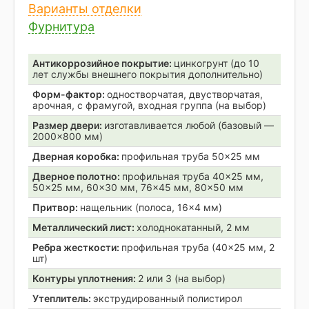
Варианты отделки
Фурнитура
Антикоррозийное покрытие:
цинкогрунт (до 10
лет службы внешнего покрытия дополнительно)
Форм-фактор:
одностворчатая, двустворчатая,
арочная, с фрамугой, входная группа (на выбор)
Размер двери:
изготавливается любой (базовый —
2000×800 мм)
Дверная коробка:
профильная труба 50×25 мм
Дверное полотно:
профильная труба 40×25 мм,
50×25 мм, 60×30 мм, 76×45 мм, 80×50 мм
Притвор:
нащельник (полоса, 16×4 мм)
Металлический лист:
холоднокатанный, 2 мм
Ребра жесткости:
профильная труба (40×25 мм, 2
шт)
Контуры уплотнения:
2 или 3 (на выбор)
Утеплитель:
экструдированный полистирол