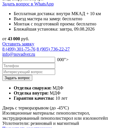
Задать вопрос в WhatsApp
Бесплатная доставка:
внутри МКАД + 10 км
Выезд мастера на замер:
бесплатно
Монтаж с подготовкой проема:
бесплатно
Ближайшая установка:
завтра, 09.08.2026
от
43
000
руб.
Оставить заявку
8 (499) 301-75-76
8 (905) 736-22-27
info@novadver.ru
000">
Задать вопрос
Отделка снаружи:
МДФ
Отделка внутри:
МДФ
Гарантия качества:
10 лет
Дверь с терморазрывом (до -45ºC)
Изоляционные материалы:
пенополистирол,
экструдированный пенополистирол или изолонотейп
Уплотнители:
резиновый и магнитный