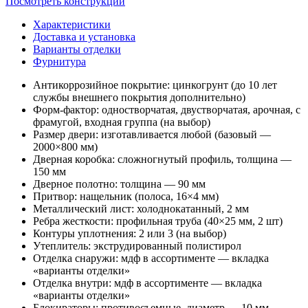
Посмотреть конструкции
Характеристики
Доставка и установка
Варианты отделки
Фурнитура
Антикоррозийное покрытие:
цинкогрунт (до 10 лет
службы внешнего покрытия дополнительно)
Форм-фактор:
одностворчатая, двустворчатая, арочная, с
фрамугой, входная группа (на выбор)
Размер двери:
изготавливается любой (базовый —
2000×800 мм)
Дверная коробка:
сложногнутый профиль, толщина —
150 мм
Дверное полотно:
толщина — 90 мм
Притвор:
нащельник (полоса, 16×4 мм)
Металлический лист:
холоднокатанный, 2 мм
Ребра жесткости:
профильная труба (40×25 мм, 2 шт)
Контуры уплотнения:
2 или 3 (на выбор)
Утеплитель:
экструдированный полистирол
Отделка снаружи:
мдф в ассортименте — вкладка
«варианты отделки»
Отделка внутри:
мдф в ассортименте — вкладка
«варианты отделки»
Блокираторы:
противосъемные, диаметр — 10 мм