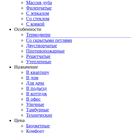
Массив дуба
Филенчатые
С зеркалом
Со стеклом
С ковкой
Особенности
Термодвери
Со скрытыми петлями
Двустворчатые
Противопожарные
Решетчатые
Утепленные
Назначение
В квартиру
В дом
Для дачи
В подъезд
В коттедж
В офис
Уличные
Тамбурные
Технические
Цена
Бюджетные
Комфорт